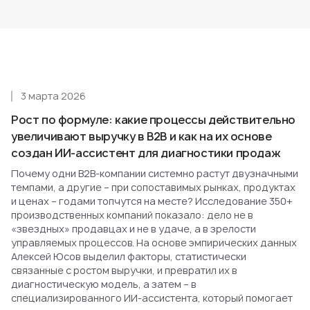
3 марта 2026
Рост по формуле: какие процессы действительно
увеличивают выручку в B2B и как на их основе
создан ИИ-ассистент для диагностики продаж
Почему одни B2B-компании системно растут двузначными
темпами, а другие – при сопоставимых рынках, продуктах
и ценах – годами топчутся на месте? Исследование 350+
производственных компаний показало: дело не в
«звездных» продавцах и не в удаче, а в зрелости
управляемых процессов. На основе эмпирических данных
Алексей Юсов выделил факторы, статистически
связанные с ростом выручки, и превратил их в
диагностическую модель, а затем – в
специализированного ИИ-ассистента, который помогает