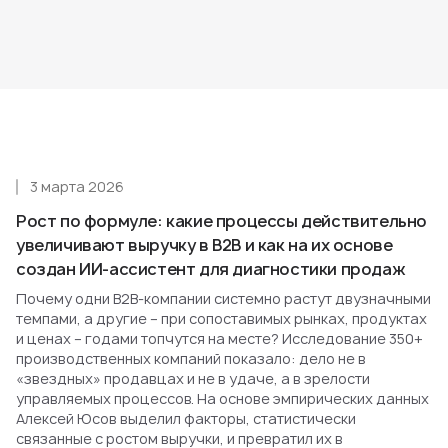
3 марта 2026
Рост по формуле: какие процессы действительно
увеличивают выручку в B2B и как на их основе
создан ИИ-ассистент для диагностики продаж
Почему одни B2B-компании системно растут двузначными
темпами, а другие – при сопоставимых рынках, продуктах
и ценах – годами топчутся на месте? Исследование 350+
производственных компаний показало: дело не в
«звездных» продавцах и не в удаче, а в зрелости
управляемых процессов. На основе эмпирических данных
Алексей Юсов выделил факторы, статистически
связанные с ростом выручки, и превратил их в