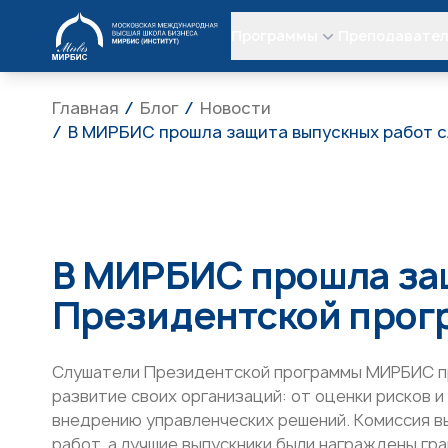
МИРБИС
Программы
Преподавате
Главная
Блог
Новости
В МИРБИС прошла защита выпускных работ с
В МИРБИС прошла за
Президентской прог
Слушатели Президентской программы МИРБИС пр
развитие своих организаций: от оценки рисков 
внедрению управленческих решений. Комиссия в
работ, а лучшие выпускники были награждены гр