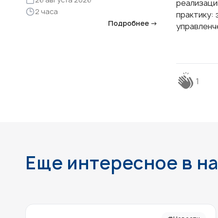
реализац
2 часа
практику:
Подробнее →
управленч
1
Еще интересное в н