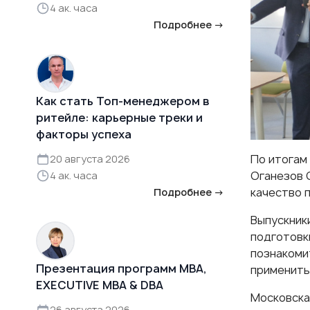
4 ак. часа
Подробнее →
Как стать Топ-менеджером в
ритейле: карьерные треки и
факторы успеха
По итогам 
20 августа 2026
Оганезов О
4 ак. часа
качество 
Подробнее →
Выпускники
подготовк
познакоми
Презентация программ MBA,
применить
EXECUTIVE MBA & DBA
Московска
26 августа 2026