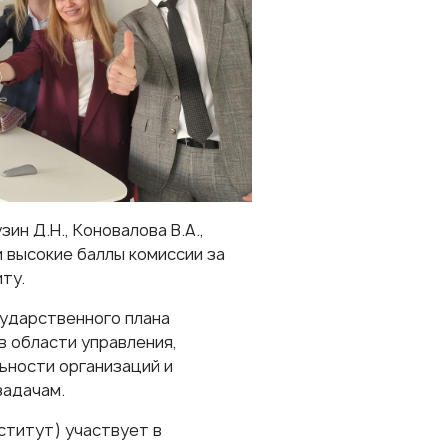
ин Д.Н., Коновалова В.А.,
и высокие баллы комиссии за
ту.
сударственного плана
в области управления,
ьности организаций и
задачам.
титут) участвует в