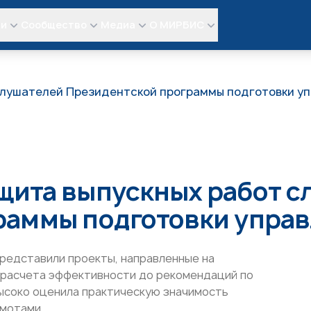
ли
Сообщество
Медиа
О МИРБИС
лушателей Президентской программы подготовки уп
щита выпускных работ с
раммы подготовки управ
едставили проекты, направленные на
и расчета эффективности до рекомендаций по
ысоко оценила практическую значимость
амотами.