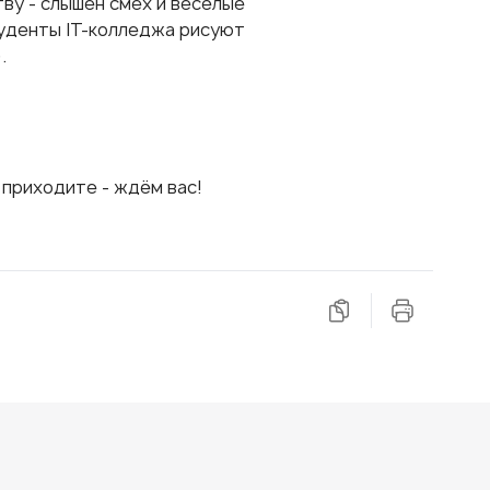
ву - слышен смех и весёлые
туденты IT-колледжа рисуют
.
 приходите - ждём вас!