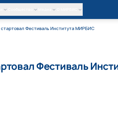
ли
Сообщество
Медиа
О МИРБИС
е стартовал Фестиваль Института МИРБИС
тартовал Фестиваль Инс