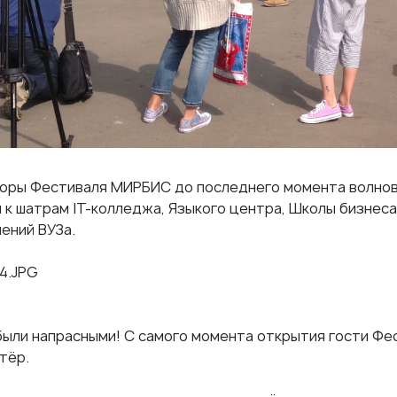
оры Фестиваля МИРБИС до последнего момента волнова
и к шатрам IT-колледжа, Языкого центра, Школы бизнес
ений ВУЗа.
были напрасными! С самого момента открытия гости Фе
тёр.