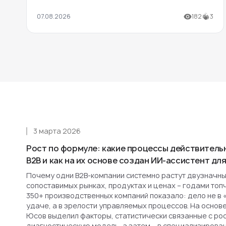
07.08.2026
182
3
3 марта 2026
Рост по формуле: какие процессы действитель
B2B и как на их основе создан ИИ-ассистент д
Почему одни B2B-компании системно растут двузначным
сопоставимых рынках, продуктах и ценах – годами топ
350+ производственных компаний показало: дело не в 
удаче, а в зрелости управляемых процессов. На основ
Юсов выделил факторы, статистически связанные с рост
диагностическую модель, а затем – в специализирова