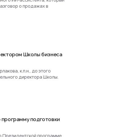
разговор о продажах в
ректором Школы бизнеса
акова, к.п.н., до этого
ельного директора Школы.
 программу подготовки
о Президентской программе