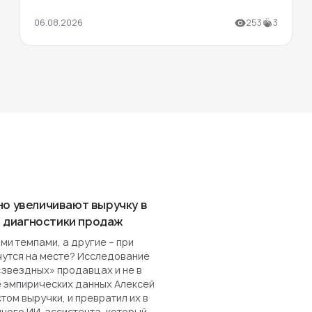
06.08.2026
253
3
но увеличивают выручку в
ля диагностики продаж
и темпами, а другие – при
чутся на месте? Исследование
«звездных» продавцах и не в
е эмпирических данных Алексей
ом выручки, и превратил их в
нного ИИ-ассистента, который