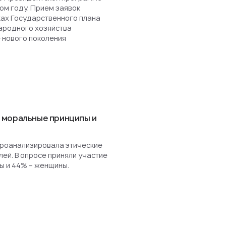
ом году. Прием заявок
ках Государственного плана
ародного хозяйства
 нового поколения
 моральные принципы и
роанализировала этические
ей. В опросе приняли участие
ы и 44% – женщины.