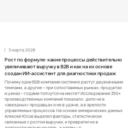
3 марта 2026
Рост по формуле: какие процессы действительно
увеличивают выручку в B2B и как на их основе
создан ИИ-ассистент для диагностики продаж
Почему одни B2B-компании системно растут двузначными
темпами, а другие – при сопоставимых рынках, продуктах
и ценах – годами топчутся на месте? Исследование 350+
производственных компаний показало: дело не в
«звездных» продавцах и не в удаче, а в зрелости
управляемых процессов. На основе эмпирических данных
Алексей Юсов выделил факторы, статистически
связанные с ростом выручки, и превратил их в
диагностическую модель, а затем – в