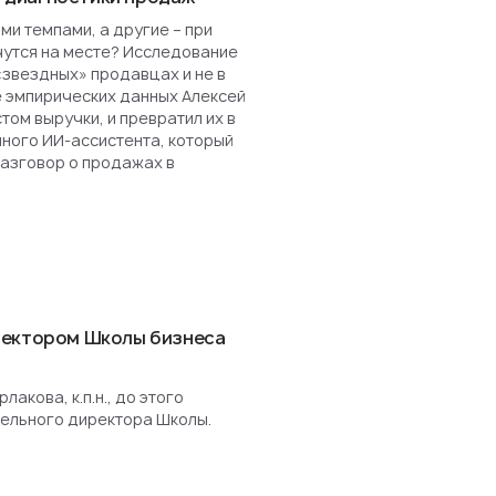
и темпами, а другие – при
чутся на месте? Исследование
«звездных» продавцах и не в
е эмпирических данных Алексей
ом выручки, и превратил их в
нного ИИ-ассистента, который
разговор о продажах в
ректором Школы бизнеса
акова, к.п.н., до этого
ельного директора Школы.