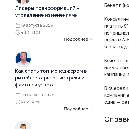
Бенетт (к
Лидеры трансформаций –
управление изменениями
Консалтин
19 августа 2026
платить $
4 ак. часа
потенциал
Подробнее →
оценке Ad
этом году
Клиенты а
искусстве
Как стать топ-менеджером в
кампании, 
ритейле: карьерные треки и
факторы успеха
В очереди 
компании 
20 августа 2026
одна — ре
4 ак. часа
Подробнее →
Справ