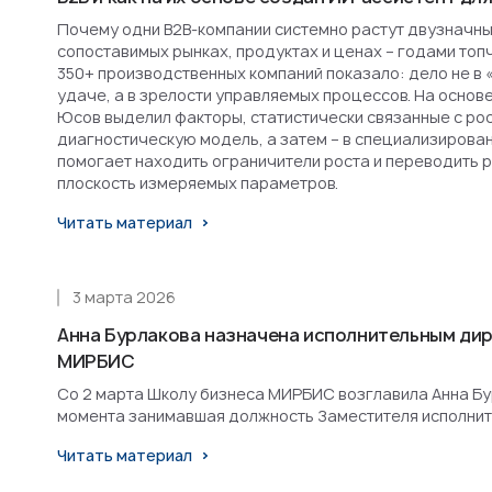
Почему одни B2B-компании системно растут двузначным
сопоставимых рынках, продуктах и ценах – годами топ
350+ производственных компаний показало: дело не в 
удаче, а в зрелости управляемых процессов. На основ
Юсов выделил факторы, статистически связанные с рост
диагностическую модель, а затем – в специализирова
помогает находить ограничители роста и переводить 
плоскость измеряемых параметров.
Читать материал
3 марта 2026
Анна Бурлакова назначена исполнительным ди
МИРБИС
Со 2 марта Школу бизнеса МИРБИС возглавила Анна Бурл
момента занимавшая должность Заместителя исполнит
Читать материал