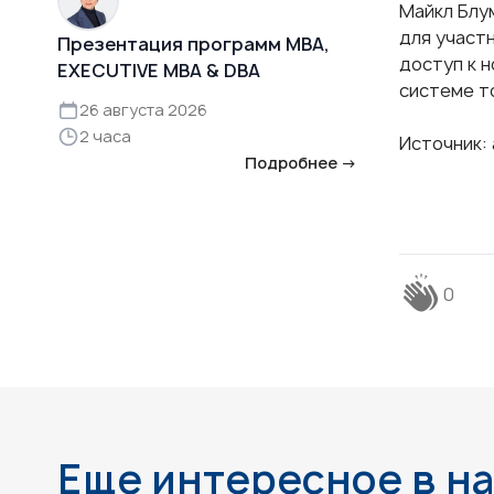
Майкл Блу
для участ
Презентация программ MBA,
доступ к н
EXECUTIVE MBA & DBA
системе т
26 августа 2026
2 часа
Источник:
Подробнее →
0
Еще интересное в н