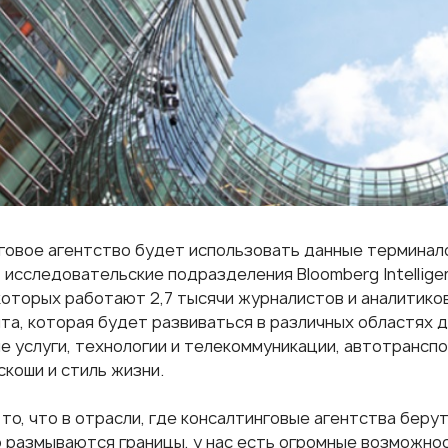
говое агентство будет использовать данные терминало
 исследовательские подразделения Bloomberg Intellige
 которых работают 2,7 тысячи журналистов и аналитико
ыта, которая будет развиваться в различных областях 
е услуги, технологии и телекоммуникации, автотранспо
скоши и стиль жизни.
то, что в отрасли, где консалтинговые агентства берут
 размываются границы, у нас есть огромные возможн