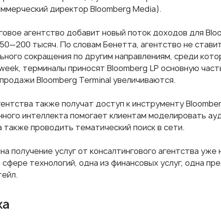
оммерческий директор Bloomberg Media).
говое агентство добавит новый поток доходов для Blo
150—200 тысяч. По словам Бенетта, агентство не стави
ьного сокращения по другим направлениям, среди котор
week, терминалы приносят Bloomberg LP основную часть
 продажи Bloomberg Terminal увеличиваются.
гентства также получат доступ к инструменту Bloombe
нного интеллекта помогает клиентам моделировать ау
а также проводить тематический поиск в сети.
на получение услуг от консалтингового агентства уже 
в сфере технологий, одна из финансовых услуг, одна п
тейл.
ка