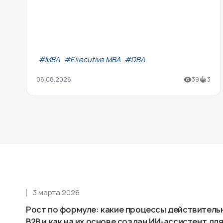
#МВА
#Executive MBA
#DBA
06.08.2026
39
3
3 марта 2026
Рост по формуле: какие процессы действитель
B2B и как на их основе создан ИИ-ассистент д