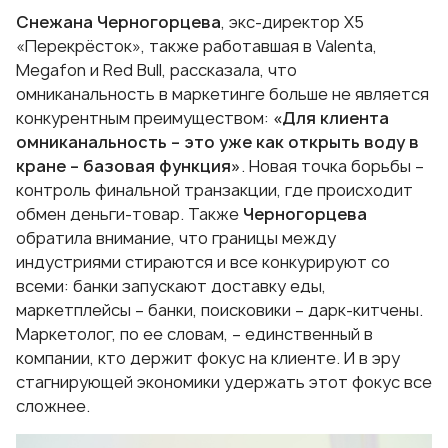
Снежана Черногорцева
, экс-директор X5
«Перекрёсток», также работавшая в Valenta,
Megafon и Red Bull, рассказала, что
омниканальность в маркетинге больше не является
конкурентным преимуществом:
«Для клиента
омниканальность – это уже как открыть воду в
кране – базовая функция»
. Новая точка борьбы –
контроль финальной транзакции, где происходит
обмен деньги-товар. Также
Черногорцева
обратила внимание, что границы между
индустриями стираются и все конкурируют со
всеми: банки запускают доставку еды,
маркетплейсы – банки, поисковики – дарк-китчены.
Маркетолог, по ее словам, – единственный в
компании, кто держит фокус на клиенте. И в эру
стагнирующей экономики удержать этот фокус все
сложнее.