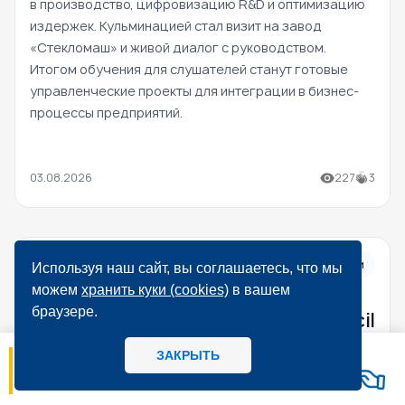
в производство, цифровизацию R&D и оптимизацию
издержек. Кульминацией стал визит на завод
«Стекломаш» и живой диалог с руководством.
Итогом обучения для слушателей станут готовые
управленческие проекты для интеграции в бизнес-
процессы предприятий.
03.08.2026
227
3
#Новости
Используя наш сайт, вы соглашаетесь, что мы
можем
хранить куки (cookies)
в вашем
Павел Лебедев принял участие в
браузере.
мероприятиях Executive DBA Council
в Мадриде
ЗАКРЫТЬ
05.08
13:33
Испания и глобальная повестка DBA. Руководитель
Внедрение изменений – точка роста или
программы МИРБИС Павел Лебедев представил
потеря управления? Любые