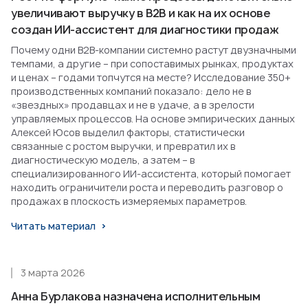
увеличивают выручку в B2B и как на их основе
создан ИИ-ассистент для диагностики продаж
Почему одни B2B-компании системно растут двузначными
темпами, а другие – при сопоставимых рынках, продуктах
и ценах – годами топчутся на месте? Исследование 350+
производственных компаний показало: дело не в
«звездных» продавцах и не в удаче, а в зрелости
управляемых процессов. На основе эмпирических данных
Алексей Юсов выделил факторы, статистически
связанные с ростом выручки, и превратил их в
диагностическую модель, а затем – в
специализированного ИИ-ассистента, который помогает
находить ограничители роста и переводить разговор о
продажах в плоскость измеряемых параметров.
Читать материал
3 марта 2026
Анна Бурлакова назначена исполнительным