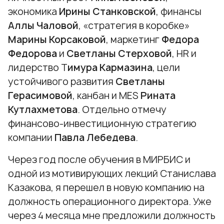
экономика
Ирины Станковской
, финансы
Аллы Чаловой
, «стратегия в коробке»
Марины Корсаковой
, маркетинг
Федора
Федорова
и
Светланы Стерховой
, HR и
лидерство Т
имура Кармазина
, цели
устойчивого развития
Светланы
Герасимовой
, канбан и MES
Рината
Кутлахметова
. Отдельно отмечу
финансово-инвестиционную стратегию
компании
Павла Лебедева
.
Через год после обучения в МИРБИС и
одной из мотивирующих лекций Станислава
Казакова, я перешел в новую компанию на
должность операционного директора. Уже
через 4 месяца мне предложили должность