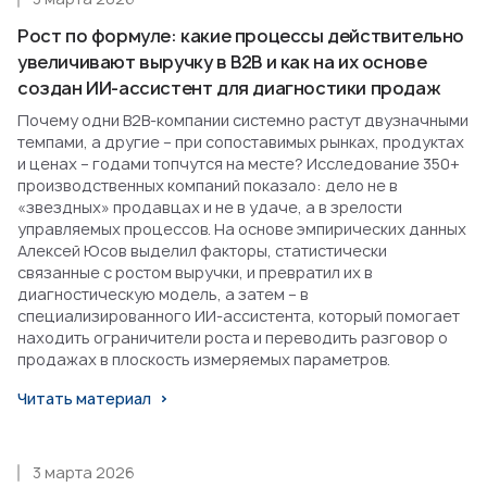
Рост по формуле: какие процессы действительно
увеличивают выручку в B2B и как на их основе
создан ИИ-ассистент для диагностики продаж
Почему одни B2B-компании системно растут двузначными
темпами, а другие – при сопоставимых рынках, продуктах
и ценах – годами топчутся на месте? Исследование 350+
производственных компаний показало: дело не в
«звездных» продавцах и не в удаче, а в зрелости
управляемых процессов. На основе эмпирических данных
Алексей Юсов выделил факторы, статистически
связанные с ростом выручки, и превратил их в
диагностическую модель, а затем – в
специализированного ИИ-ассистента, который помогает
находить ограничители роста и переводить разговор о
продажах в плоскость измеряемых параметров.
Читать материал
3 марта 2026