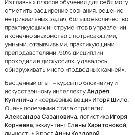
Из главных плюсов обучения для себя могу
отметить расширение сознания, решение
нетривиальных задач, большое количество
практикующих инструментов в управлении
и конечно знакомство с потрясающими,
умными, отзывчивыми, практикующими
преподавателями. 90% дисциплин
проходили в дискуссиях, удавалось
обнаруживать много «подводных камней».
Бесценный опыт – курсы по блокчейну и
искусственному интеллекту
Андрея
Кулинича
и «серьезные вещи»
Игоря Шило
.
Очень полезными стала стратегия
Александра Сазановича
, логистика
Игоря
Корнеева
, эккаунтинг
Елены Харитоновой
,
личностный рост
Анны Козловой
,