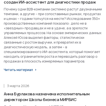
создан ИИ-ассистент для диагностики продаж
Почему одни B2B-компании системно растут двузначными
темпами, а другие – при сопоставимых рынках, продуктах
и ценах – годами топчутся на месте? Исследование 350+
производственных компаний показало: дело не в
«звездных» продавцах и не в удаче, а в зрелости
управляемых процессов. На основе эмпирических данных
Алексей Юсов выделил факторы, статистически
связанные с ростом выручки, и превратил их в
диагностическую модель, а затем – в
специализированного ИИ-ассистента, который помогает
находить ограничители роста и переводить разговор о
продажах в плоскость измеряемых параметров.
Читать материал
3 марта 2026
Анна Бурлакова назначена исполнительным
директором Школы бизнеса МИРБИС