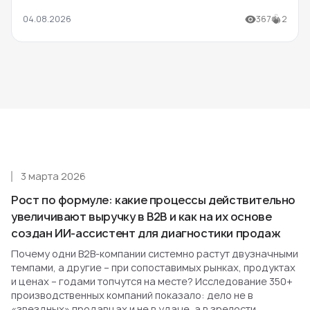
04.08.2026
367
2
3 марта 2026
Рост по формуле: какие процессы действительно
увеличивают выручку в B2B и как на их основе
создан ИИ-ассистент для диагностики продаж
Почему одни B2B-компании системно растут двузначными
темпами, а другие – при сопоставимых рынках, продуктах
и ценах – годами топчутся на месте? Исследование 350+
производственных компаний показало: дело не в
«звездных» продавцах и не в удаче, а в зрелости