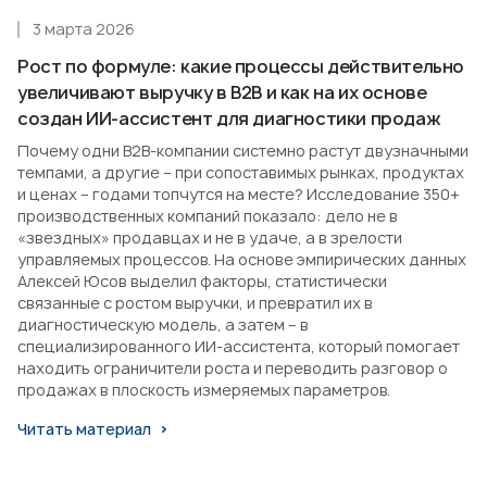
3 марта 2026
Рост по формуле: какие процессы действительно
увеличивают выручку в B2B и как на их основе
создан ИИ-ассистент для диагностики продаж
Почему одни B2B-компании системно растут двузначными
темпами, а другие – при сопоставимых рынках, продуктах
и ценах – годами топчутся на месте? Исследование 350+
производственных компаний показало: дело не в
«звездных» продавцах и не в удаче, а в зрелости
управляемых процессов. На основе эмпирических данных
Алексей Юсов выделил факторы, статистически
связанные с ростом выручки, и превратил их в
диагностическую модель, а затем – в
специализированного ИИ-ассистента, который помогает
находить ограничители роста и переводить разговор о
продажах в плоскость измеряемых параметров.
Читать материал