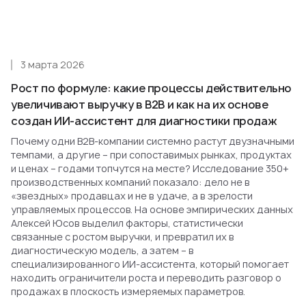
3 марта 2026
Рост по формуле: какие процессы действительно
увеличивают выручку в B2B и как на их основе
создан ИИ-ассистент для диагностики продаж
Почему одни B2B-компании системно растут двузначными
темпами, а другие – при сопоставимых рынках, продуктах
и ценах – годами топчутся на месте? Исследование 350+
производственных компаний показало: дело не в
«звездных» продавцах и не в удаче, а в зрелости
управляемых процессов. На основе эмпирических данных
Алексей Юсов выделил факторы, статистически
связанные с ростом выручки, и превратил их в
диагностическую модель, а затем – в
специализированного ИИ-ассистента, который помогает
находить ограничители роста и переводить разговор о
продажах в плоскость измеряемых параметров.