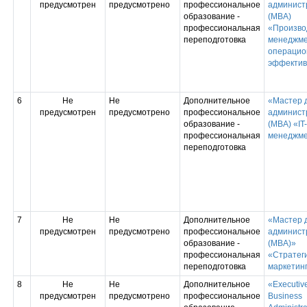
предусмотрен
предусмотрено
профессиональное
админист
образование -
(MBA)
профессиональная
«Произво
переподготовка
менеджме
операцио
эффектив
6
Не
Не
Дополнительное
«Мастер 
предусмотрен
предусмотрено
профессиональное
админист
образование -
(MBA) «IT-
профессиональная
менеджм
переподготовка
7
Не
Не
Дополнительное
«Мастер 
предусмотрен
предусмотрено
профессиональное
админист
образование -
(МВА)»
профессиональная
«Стратег
переподготовка
маркетин
8
Не
Не
Дополнительное
«Executive
предусмотрен
предусмотрено
профессиональное
Business