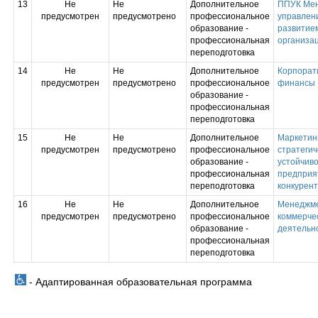
13
Не
Не
Дополнительное
ППУК Мен
предусмотрен
предусмотрено
профессиональное
управлен
образование -
развитие
профессиональная
организа
переподготовка
14
Не
Не
Дополнительное
Корпорат
предусмотрен
предусмотрено
профессиональное
финансы
образование -
профессиональная
переподготовка
15
Не
Не
Дополнительное
Маркетинг
предусмотрен
предусмотрено
профессиональное
стратегич
образование -
устойчиво
профессиональная
предприя
переподготовка
конкурен
16
Не
Не
Дополнительное
Менеджме
предусмотрен
предусмотрено
профессиональное
коммерче
образование -
деятельн
профессиональная
переподготовка
- Адаптированная образовательная программа