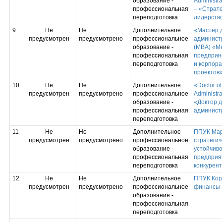
образование -
Administr
профессиональная
– «Страте
переподготовка
лидерство
9
Не
Не
Дополнительное
«Мастер 
предусмотрен
предусмотрено
профессиональное
админист
образование -
(MBA) «М
профессиональная
предприн
переподготовка
и корпор
проектов
10
Не
Не
Дополнительное
«Doctor o
предусмотрен
предусмотрено
профессиональное
Administra
образование -
«Доктор 
профессиональная
админист
переподготовка
11
Не
Не
Дополнительное
ППУК Мар
предусмотрен
предусмотрено
профессиональное
стратегич
образование -
устойчиво
профессиональная
предприя
переподготовка
конкурен
12
Не
Не
Дополнительное
ППУК Кор
предусмотрен
предусмотрено
профессиональное
финансы
образование -
профессиональная
переподготовка