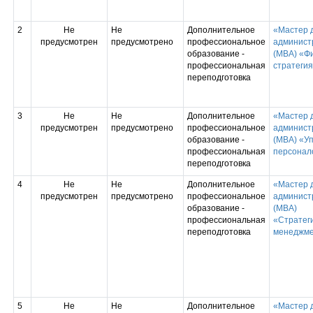
2
Не
Не
Дополнительное
«Мастер 
предусмотрен
предусмотрено
профессиональное
админист
образование -
(MBA) «Ф
профессиональная
стратеги
переподготовка
3
Не
Не
Дополнительное
«Мастер 
предусмотрен
предусмотрено
профессиональное
админист
образование -
(MBA) «У
профессиональная
персонал
переподготовка
4
Не
Не
Дополнительное
«Мастер 
предусмотрен
предусмотрено
профессиональное
админист
образование -
(MBA)
профессиональная
«Стратег
переподготовка
менеджм
5
Не
Не
Дополнительное
«Мастер 